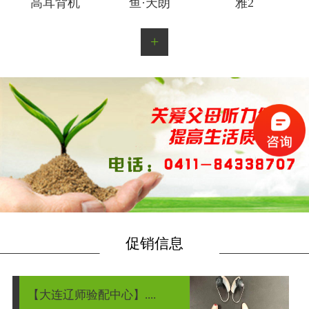
高耳背机
鱼·天朗
雅2
+
促销信息
【大连辽师验配中心】....