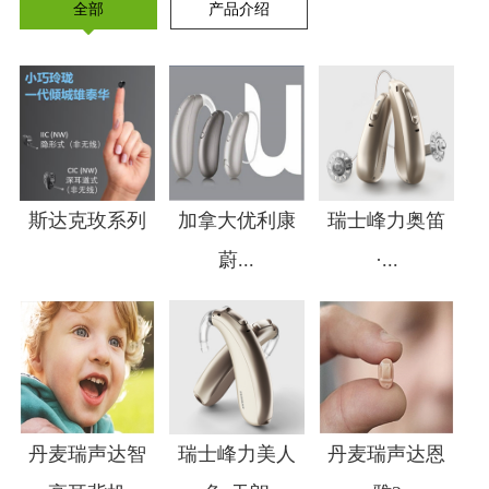
全部
产品介绍
斯达克玫系列
加拿大优利康
瑞士峰力奥笛
蔚...
·...
1
2
3
4
丹麦瑞声达智
瑞士峰力美人
丹麦瑞声达恩